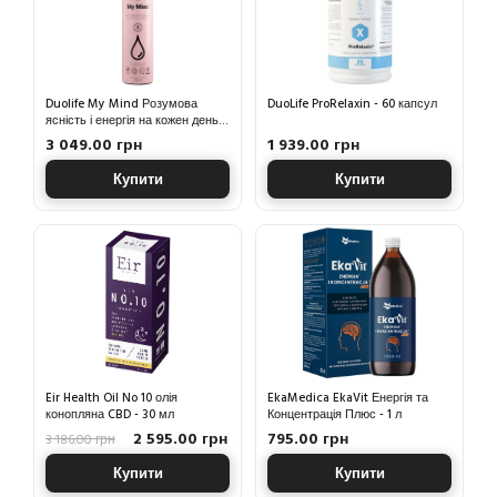
Duolife My Mind Розумова
DuoLife ProRelaxin - 60 капсул
ясність і енергія на кожен день -
750 мл
3 049.00 грн
1 939.00 грн
Купити
Купити
Eir Health Oil No 10 олія
EkaMedica EkaVit Енергія та
конопляна CBD - 30 мл
Концентрація Плюс - 1 л
2 595.00 грн
795.00 грн
3 186.00 грн
Купити
Купити