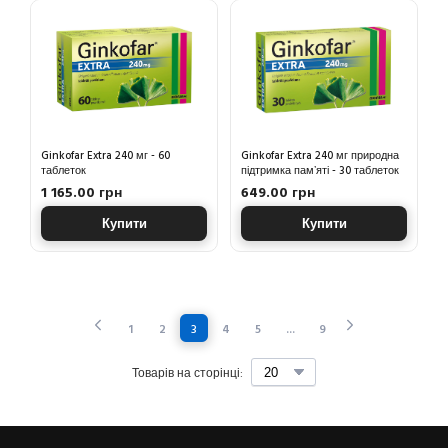
Ginkofar Extra 240 мг - 60
Ginkofar Extra 240 мг природна
таблеток
підтримка памʼяті - 30 таблеток
1 165.00 грн
649.00 грн
Купити
Купити
1
2
3
4
5
...
9
Товарів на сторінці: