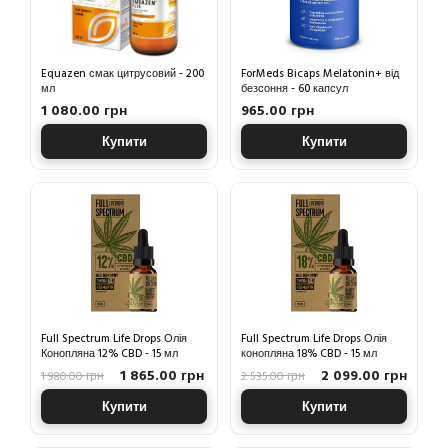
Equazen смак цитрусовий - 200
ForMeds Bicaps Melatonin+ від
мл
безсоння - 60 капсул
1 080.00 грн
965.00 грн
Купити
Купити
Full Spectrum Life Drops Олія
Full Spectrum Life Drops Олія
Конопляна 12% CBD - 15 мл
конопляна 18% CBD - 15 мл
1 865.00 грн
2 099.00 грн
1 980.00 грн
2 535.00 грн
Купити
Купити