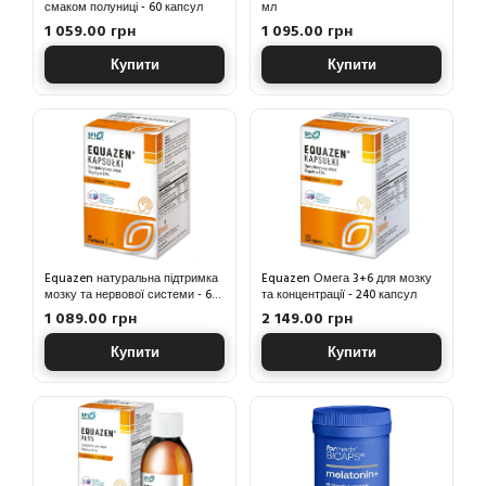
смаком полуниці - 60 капсул
мл
1 059.00 грн
1 095.00 грн
Купити
Купити
Equazen натуральна підтримка
Equazen Омега 3+6 для мозку
мозку та нервової системи - 60
та концентрації - 240 капсул
капсул
1 089.00 грн
2 149.00 грн
Купити
Купити